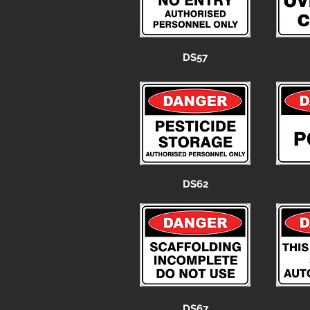
DS57
DS62
DS67