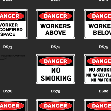
DS73
DS74
DS75
DS78
DS79
DS80