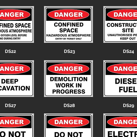
DS22
DS23
DS24
DS27
DS28
DS29