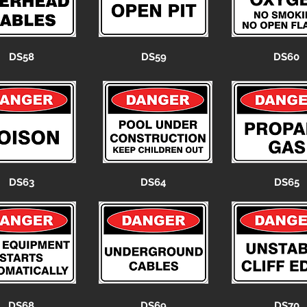
DS58
DS59
DS60
DS63
DS64
DS65
DS68
DS69
DS70