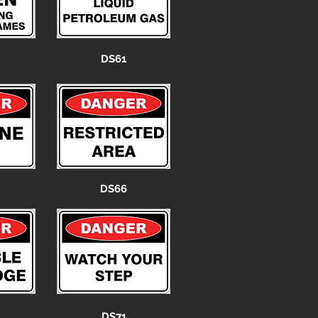
DS61
DS66
DS71