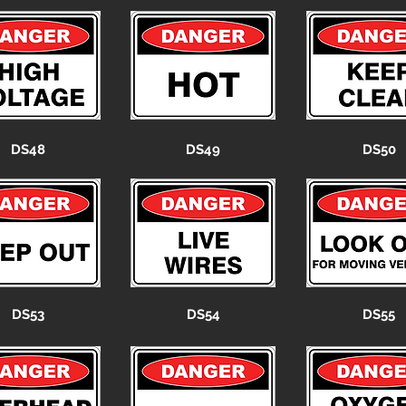
DS48
DS49
DS50
DS53
DS54
DS55