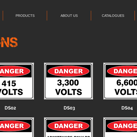
PRODUCTS
ABOUT US
CATALOGUES
gns
DS02
DS03
DS04