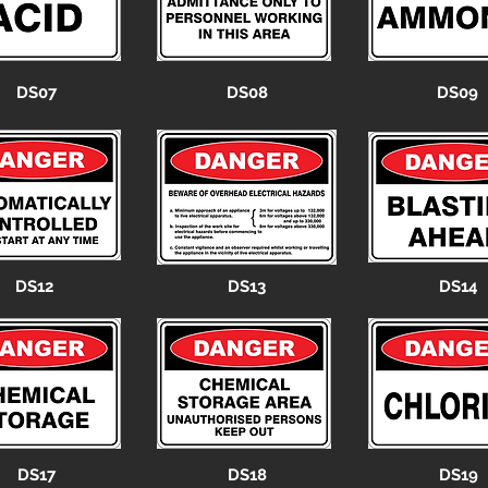
DS07
DS08
DS09
DS12
DS13
DS14
DS17
DS18
DS19