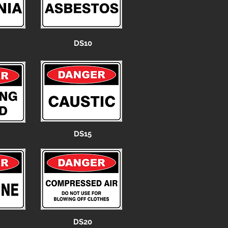
DS10
DS15
DS20