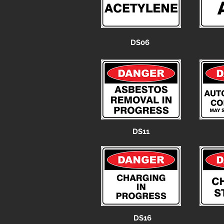
DS06
DS11
DS16