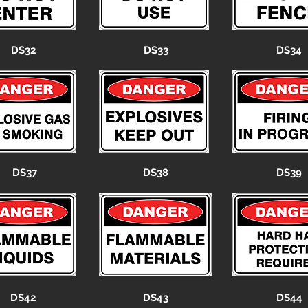
DS32
DS33
DS34
DS37
DS38
DS39
DS42
DS43
DS44